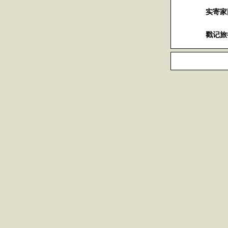
实寄家
戳记旅