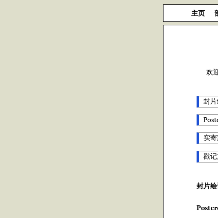
主页
欢
封片
Post
实寄
戳记
封片绘
Postcr